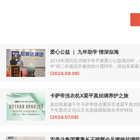
业综合开发重点龙头企业。
2010
“WINTUS”品牌被授予“重庆名
年
牌”称号，并连续多年被重庆市
人民政府作为重点培育的出口知
名品牌。
2012
重庆地区唯一一家使用中国“高
年
档丝绸标志”的企业。
2014
全国丝绸行业年度创新企业。
爱心公益 ｜ 九年助学 情深似海
年
2015
2013年我司在涪陵中学开展爱心公益项目时，
年
中”初二年级品学兼优的计霞同学，得知其家庭
董事长王晓辉女士荣获“全国茧
(2024.09.06)
丝绸行业终身成就奖”荣誉称
号。
2015
公司丝绸专营店被评为“丝绸中
卡萨帝洗衣机X梁平真丝绸养护之旅
年
国”示范店
真丝风雅越干年卡萨帝联合重庆非遗梁平真丝
2015
我司工人周贤惠被评为“全国劳
千年真丝文化以文化底蕴赋能真丝养护科技
年
动模范”荣誉称号。
(2024.07.08)
2016
荣获“重庆市著名商标”荣誉称号
年
2016
年
品牌升级