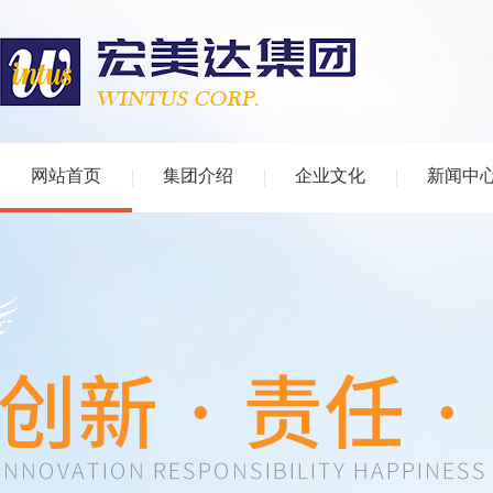
网站首页
集团介绍
企业文化
新闻中